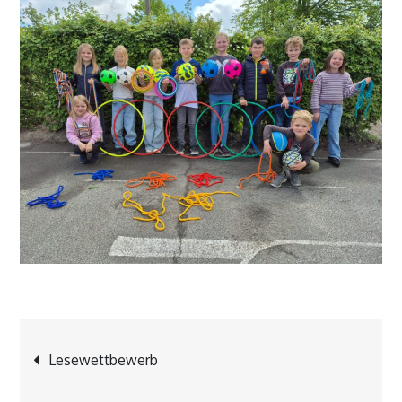
Beitragsnavigation
Lesewettbewerb