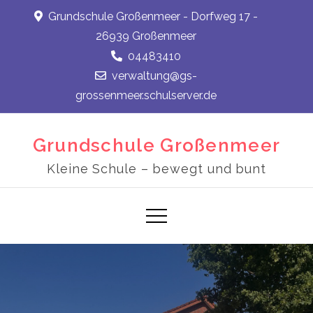
Skip
Grundschule Großenmeer - Dorfweg 17 -
to
26939 Großenmeer
content
04483410
verwaltung@gs-
grossenmeer.schulserver.de
Grundschule Großenmeer
Kleine Schule – bewegt und bunt