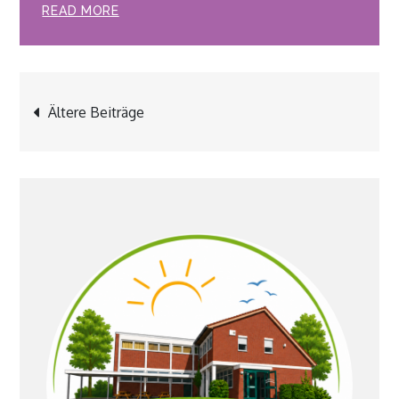
READ MORE
Beitragsnavigation
Ältere Beiträge