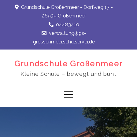
Skip
Grundschule Großenmeer - Dorfweg 17 -
to
26939 Großenmeer
content
04483410
verwaltung@gs-
grossenmeer.schulserver.de
Grundschule Großenmeer
Kleine Schule – bewegt und bunt